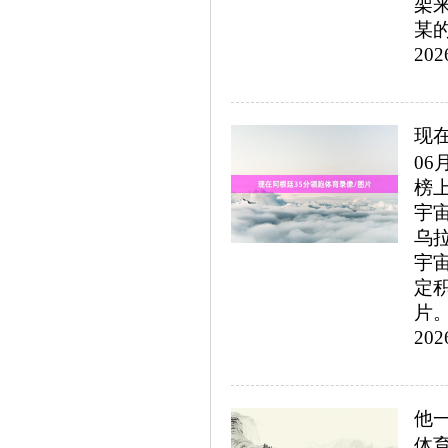
架
某的
202
现
0
榜
宇
乌
宇
定
片。..
202
他
体育