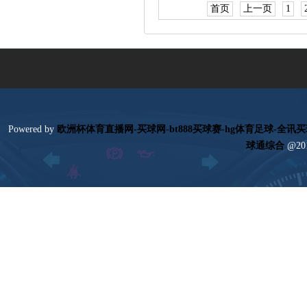
首页
上一页
1
Poweredby
欧洲杯体育直播网-买球网-bt888买球赛-hg体育足球-全讯买球站
球通综合
@201