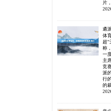
片，5
202
遴
体
超
称
一
主
竞
派
行
的裁
202