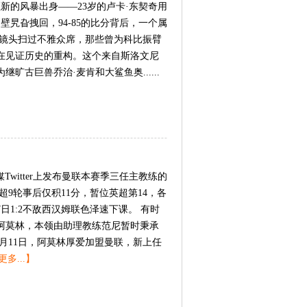
新的风暴出身——23岁的卢卡·东契奇用
壁旯旮拽回，94-85的比分背后，一个属
镜头扫过不雅众席，那些曾为科比振臂
在见证历史的重构。这个来自斯洛文尼
旷古巨兽乔治·麦肯和大鲨鱼奥......
社媒Twitter上发布曼联本赛季三任主教练的
9轮事后仅积11分，暂位英超第14，各
27日1:2不敌西汉姆联色泽速下课。有时
阿莫林，本领由助理教练范尼暂时秉承
1月11日，阿莫林厚爱加盟曼联，新上任
更多...】