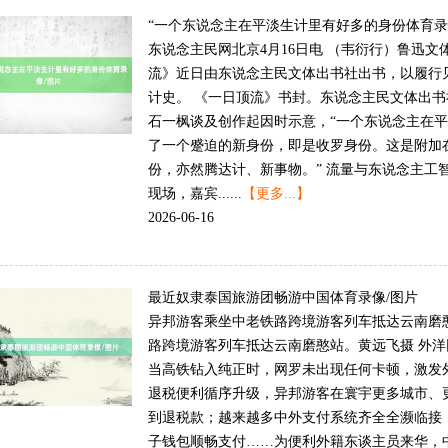
“一个东说念主在平淡生计里有好多的身份体育录
东说念主民网北京4月16日电（韦衍行）鲁迅文
流》近日由东说念主民文体出书社出书，以履行
计史。《一日顶流》书封。东说念主民文体出书
石一枫谈及创作起因时示意，“一个东说念主在
了一个蹙迫的新身份，即是收罗身份。这是附加
份，亦然腾达计、新事物。”流量与东说念主工
现场，嘉宾......
【更多...】
2026-06-16
最近奴隶泰国旅游团畅游中国体育录像/图片
异邦游客乘坐中老铁路跨境游客列车抵达云南磨
路跨境游客列车抵达云南磨憨站。黄远飞摄外洋
当高铁钻入纯正时，网罗未出现任何卡顿，激发
退税便利循序升级，异邦游客在寰宇更多城市、
到退税款；越来越多中外支付系统齐全全濒临接
子钱包顺畅支付……为便利外籍东谈主员来华，