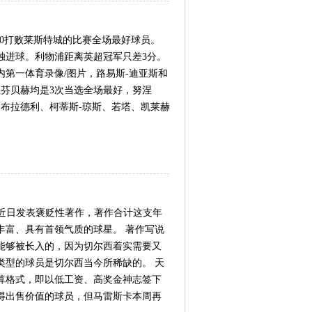
-0打败莱斯特城的比赛全场最好球员。
独进球。利物浦距离英超冠军只差3分。
内第一体育录像/图片，路易斯-迪亚斯和
芬贝赫均是3次当选全场最好，努涅
布拉德利、柯蒂斯-琼斯、若塔、凯莱赫
》近日发表褒贬性著作，著作合计这支年
丰富、具有首领气质的球星。著作写说
能够被长入的，因为切尔西着实需要又
类型的球员是切尔西当今所稀缺的。天
算格式，即以低工资、高奖金神志签下
得出售价值的球员，但马雷斯卡本周再