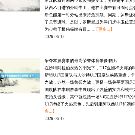
浙江队将迎来两位顶级强援复出，分歧是中卫罗
从西乙引进的外助中卫，他在比赛中有可圈可点
斯总能第一时分站出来持危扶颠。同期，罗斯还
了关节进球。是以，罗斯就成为津门虎中卫位置
为少帅于根伟极端有目......
【更多...】
2026-06-17
争夺本届赛事的最高荣誉体育录像/图片
在沙特阿拉伯炎热的阳光下，U17亚洲杯决赛的
斯坦U17国度队与人沙特U17国度队狭路重逢
之战，亦然一场荣誉之战，更是一场关乎两国足
国度队在本届赛事中展现出了强盛的实力和统带
态抬头晋级，其中就包括一场3-0完胜沙特U17
U17持续了火热景色，先后驯服阿联酋U17和朝鲜U1
多...】
2026-06-17