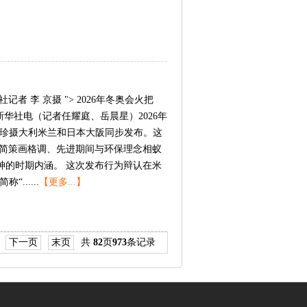
社记者李京摄">2026年冬奥会火把
社电（记者任耀庭、岳晨星）2026年
日珍摄大利米兰和日本大阪同步发布。这
把，以极简策画格调、先进期间与环保理念相蚁
神的时期内涵。这次发布行为辩认在米
......
【更多...】
下一页
末页
共
82
页
973
条记录