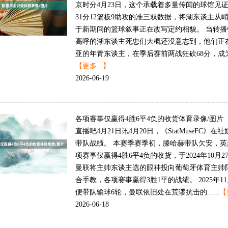
京时分4月23日，这个承载着多量传闻的球馆见证
31分12篮板9助攻的准三双数据，将湖东谈主从峭
于新期间的篮球叙事正在改写定约相貌。当转播
高呼的湖东谈主死忠们大概还没意志到，他们正
亚的年青东谈主，在季后赛前两战狂砍68分，成为继
【更多...】
2026-06-19
各项赛事仅赢得4胜6平4负的收货体育录像/图片
直播吧4月21日讯4月20日，《StatMuseFC》在
带队战绩。本赛季赛季初，滕哈赫带队欠安，英超
项赛事仅赢得4胜6平4负的收货，于2024年10月
曼联将主帅东谈主选的眼神投向葡萄牙体育主帅
合手教，各项赛事赢得3胜1平的战绩。2025年1
便带队输球6轮，曼联依旧处在荒谬抗击的......
【
2026-06-18