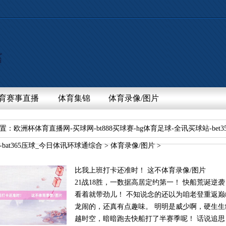
育赛事直播
体育集锦
体育录像/图片
置：
欧洲杯体育直播网-买球网-bt888买球赛-hg体育足球-全讯买球站-bet35
-bat365压球_今日体讯环球通综合
>
体育录像/图片
>
比我上班打卡还准时！这不体育录像/图片
21战18胜，一数据高居定约第一！快船荒诞逆
看着就带劲儿！不知说念的还以为咱老登重返巅
龙闹的，还真有点趣味。明明是威少啊，硬生生
越时空，暗暗跑去快船打了半赛季呢！话说追思