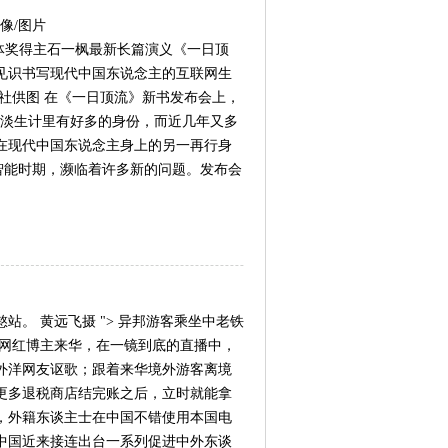
像/图片
体奖得主石一枫最新长篇演义《一日顶
见识书写现代中国东说念主的互联网生
社供图在《一日顶流》新书发布会上，
平淡生计里有好多的身份，而近几年又多
在现代中国东说念主身上的另一再行身
智能时期，濒临着许多新的问题。发布会
憨站。黄远飞摄">异邦游客乘坐中老铁
网红博主来华，在一镜到底的直播中，
外洋网友讴歌；跟着来华境外游客离境
更多退税商店结完账之后，立时就能拿
，外籍东谈主士在中国不错使用本国电
中国近来接连出台一系列促进中外东谈