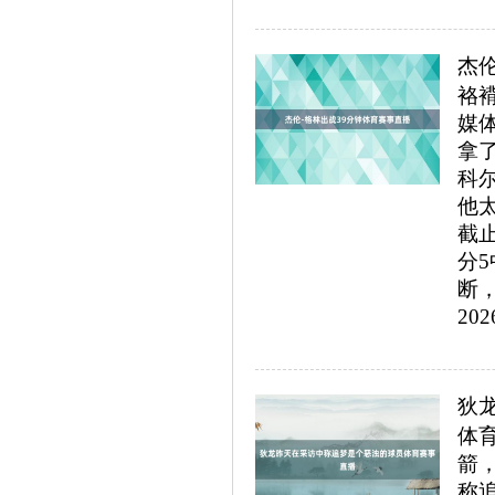
杰
袼褙
媒
拿
科
他
截
分
断，正
202
狄
体育
箭
称