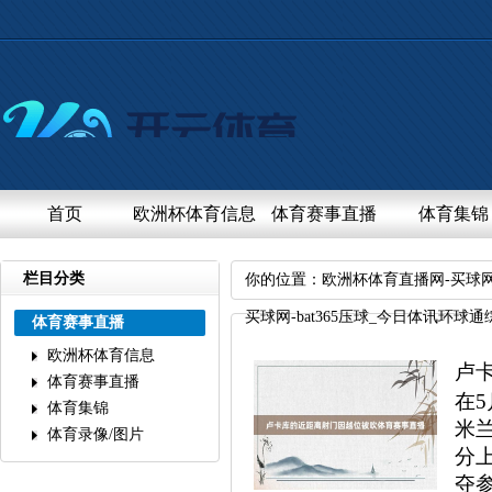
首页
欧洲杯体育信息
体育赛事直播
体育集锦
栏目分类
你的位置：
欧洲杯体育直播网-买球网-b
买球网-bat365压球_今日体讯环球通
体育赛事直播
欧洲杯体育信息
卢
体育赛事直播
在
体育集锦
米
体育录像/图片
分
夺