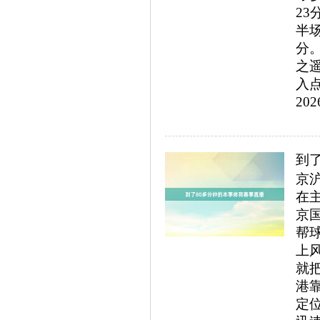
2
半
分
之
入点球
202
到
京
在
京
帮
上
就
港
定