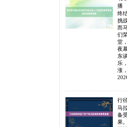
播
终
挑
而
们
堂
夜
东
乐
涨，
202
行
马
备
果