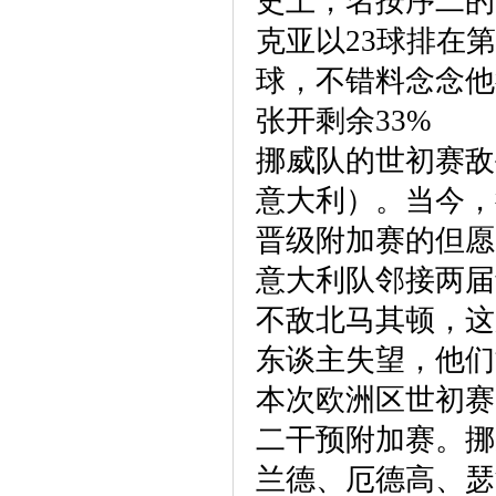
史上，名按序二的
克亚以23球排在
球，不错料念念他
张开剩余33%
挪威队的世初赛敌
意大利）。当今，
晋级附加赛的但愿
意大利队邻接两届缺
不敌北马其顿，这
东谈主失望，他们
本次欧洲区世初赛
二干预附加赛。挪
兰德、厄德高、瑟