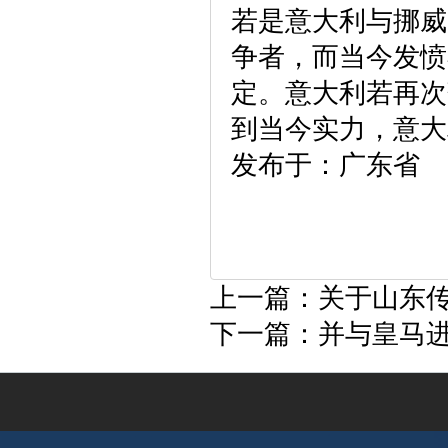
若是意大利与挪威
争者，而当今发愤
定。意大利若再次
到当今实力，意大
发布于：广东省
上一篇：
关于山东
下一篇：
并与皇马