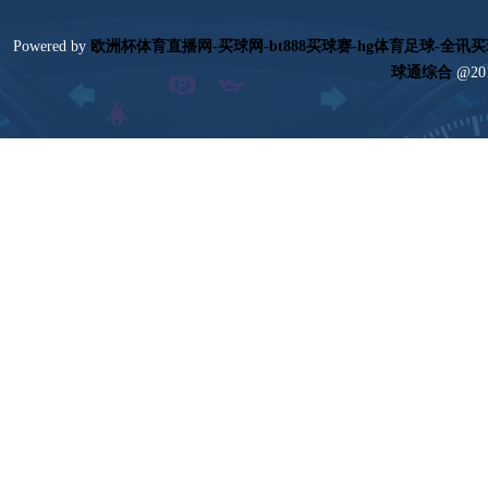
Poweredby
欧洲杯体育直播网-买球网-bt888买球赛-hg体育足球-全讯买球站
球通综合
@201