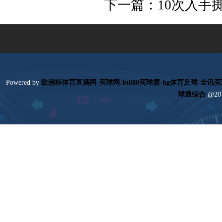
下一篇：
10次入手
Poweredby
欧洲杯体育直播网-买球网-bt888买球赛-hg体育足球-全讯买球站
球通综合
@201