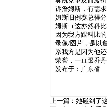
奏凯竞争反而波折
诉詹姆斯，有需求
姆斯旧例赛总得分
姆斯（这亦然科比
因为我方跟科比的
录像/图片，是以
系我方是因为他还
荣誉，一直跟乔丹
发布于：广东省
上一篇：
她碰到了