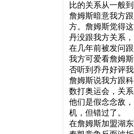
比的关系从一般到
詹姆斯暗意我方跟
方。詹姆斯觉得这
丹没跟我方关系，
在几年前被发问跟
我方可爱看詹姆斯
否听到乔丹好评我
詹姆斯说我方跟科
数打奥运会，关系才
他们是假念念敌，
机，但错过了。
在詹姆斯加盟湖东