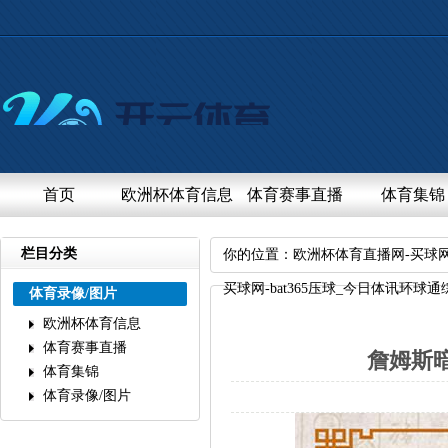
首页
欧洲杯体育信息
体育赛事直播
体育集锦
栏目分类
你的位置：
欧洲杯体育直播网-买球网-b
买球网-bat365压球_今日体讯环球通
体育录像/图片
欧洲杯体育信息
体育赛事直播
詹姆斯
体育集锦
体育录像/图片