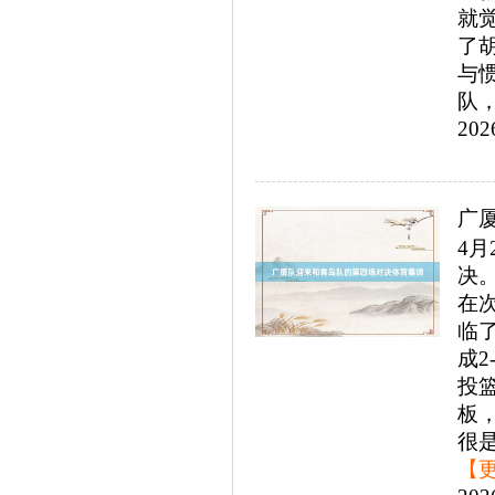
就
了
与
队，
202
广
4
决
在
临了
成
投篮
板
很是
【更