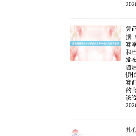
202
凭
据
赛
和
发
随
惧
赛
的
该晚
202
扎