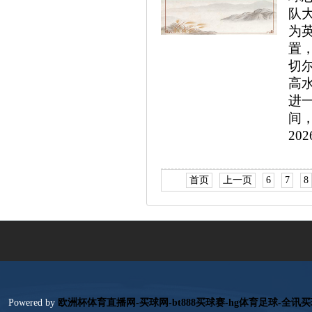
队
为
置
切
高
进
间，
202
首页
上一页
6
7
8
Poweredby
欧洲杯体育直播网-买球网-bt888买球赛-hg体育足球-全讯买球站