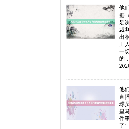
他
据
足
裁
出
王
一
的，
202
他
直播
球
皇
件
了’。”