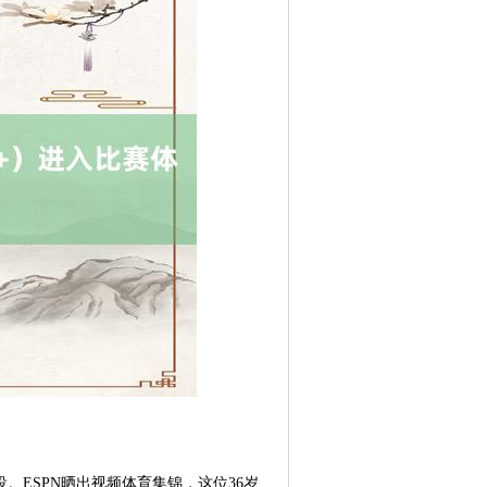
役。ESPN晒出视频体育集锦，这位36岁