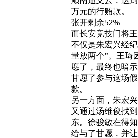
顺南通支云，达到
万元的行贿款。
张开剩余52%
而长安竞技门将王
不仅是朱宏兴经纪
量放两个”。王琦
愿了，最终也暗示
甘愿了参与这场假
款。
另一方面，朱宏兴
又通过汤维俊找到
东。徐骏敏在得知
给与了甘愿，并让