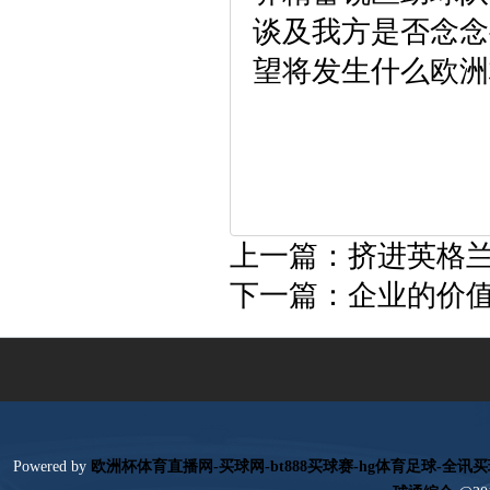
谈及我方是否念念
望将发生什么欧洲
上一篇：
挤进英格
下一篇：
企业的价
Poweredby
欧洲杯体育直播网-买球网-bt888买球赛-hg体育足球-全讯买球站