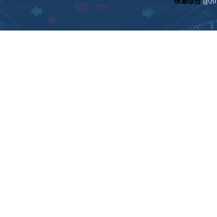
球通综合
@201