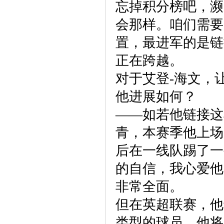
忘掉积分榜吧，濒
会那样。咱们需要
置，最进军的是链
正在跨越。
对于艾登-海文，
他进展如何？
——如若他链接这
青，本赛季他上场
后在一线队踢了一
的自信，我心爱他
非常全面。
但在英超联赛，他
类型的球员，他将