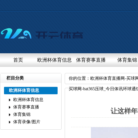
首页
欧洲杯体育信息
体育赛事直播
体育集锦
栏目分类
你的位置：
欧洲杯体育直播网-买球网-b
买球网-bat365压球_今日体讯环球通
欧洲杯体育信息
欧洲杯体育信息
体育赛事直播
让这样年
体育集锦
体育录像/图片