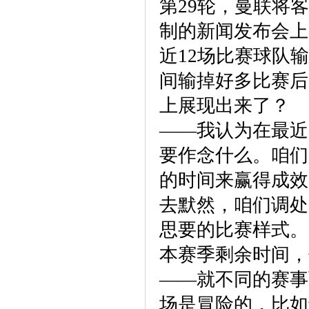
第29轮，曼联将
制的新闻发布会上
近12场比赛球队
间输掉好多比赛后
上展现出来了？
——我认为在最近
要作念什么。咱们
的时间来赢得成效
去默然，咱们调处
思要的比赛样式。
本赛季剩余时间，
——就不同的赛事
场是冒险的，比如