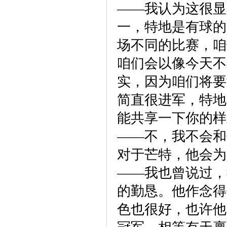
——我认为这很显
一，特地是有球的
场不同的比赛，咱
咱们会以像今天不
实，因为咱们将要
简直很进军，特地
能共享一下你的样
——不，我不会和
对于芒特，他会为
——我也曾说过，
的勤恳。他作念得
色也很好，也许他