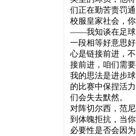
们正在勤苦责罚通
校服皇家社会，你
——我知谈在足球
一段相等好意思好
心是链接前进，不
接前进，咱们需要
我的思法是进步球
的比赛中保捏活力
们会失去默然。
对阵切尔西，范尼
到体魄拒抗，当你
必要性是否会因为